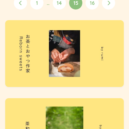
1
…
14
15
16