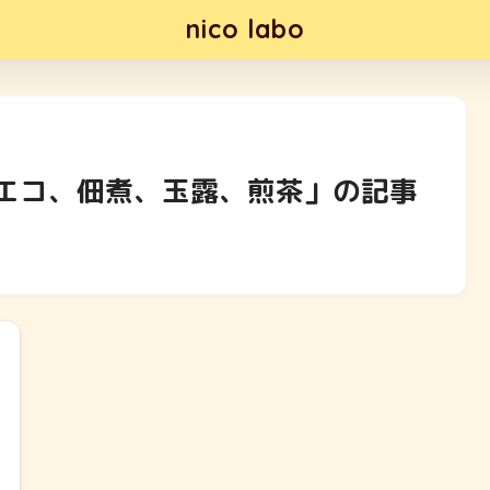
nico labo
エコ、佃煮、玉露、煎茶」の記事