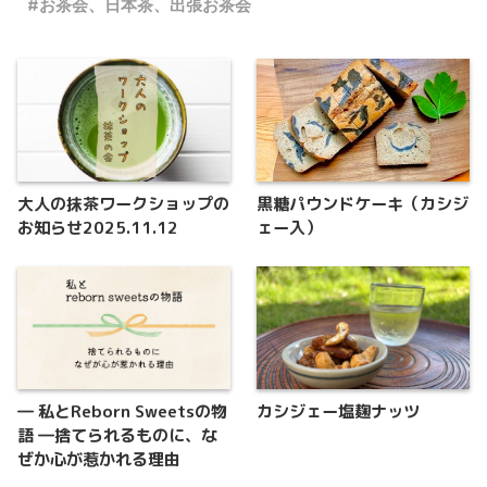
お茶会、日本茶、出張お茶会
大人の抹茶ワークショップの
黒糖パウンドケーキ（カシジ
お知らせ2025.11.12
ェー入）
― 私とReborn Sweetsの物
カシジェー塩麹ナッツ
語 ―捨てられるものに、な
ぜか心が惹かれる理由