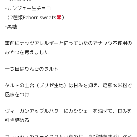
•カシジェー生チョコ
（2種類Reborn sweets
）
•黒糖
事前にナッツアレルギーと伺っていたのでナッツ不使用の
おやつを考えました
一つ目はりんごのタルト
タルトの土台（ブリゼ生地）は甘みを抑え、焙煎玄米粉で
風味をつけ
ヴィーガンアップルバターにカシジェーを混ぜて、甘みを
引き締める
フレッシュのスライスりんごをのせ、きび糖をまぶしベイ