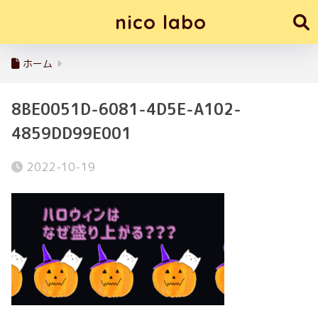
nico labo
ホーム
8BE0051D-6081-4D5E-A102-
4859DD99E001
2022-10-19