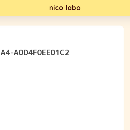
nico labo
1A4-A0D4F0EE01C2