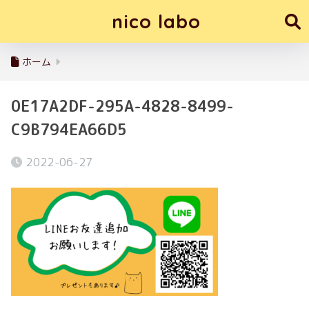
nico labo
ホーム
0E17A2DF-295A-4828-8499-
C9B794EA66D5
2022-06-27